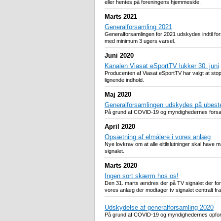
eller hentes på foreningens hjemmeside.
Marts 2021
Generalforsamling 2021
Generalforsamlingen for 2021 udskydes indtil fors
med minimum 3 ugers varsel.
Juni 2020
Kanalen Viasat eSportTV lukker 30. juni
Producenten af Viasat eSportTV har valgt at stop
lignende indhold.
Maj 2020
Generalforsamlingen udskydes på ubeste
På grund af COVID-19 og myndighedernes forsaml
April 2020
Opsætning af elmålere i vores anlæg
Nye lovkrav om at alle eltilslutninger skal have 
signalet.
Marts 2020
Ingen sort skærm hos os!
Den 31. marts ændres der på TV signalet der for
vores anlæg der modtager tv signalet centralt fr
Udskydelse af generalforsamling 2020
På grund af COVID-19 og myndighedernes opfordrin