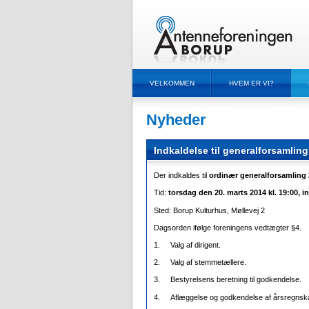
VELKOMMEN
HVEM ER VI?
Nyheder
Indkaldelse til generalforsamlin
Der indkaldes til
ordinær generalforsamling
Tid:
torsdag den 20. marts 2014 kl. 19:00, i
Sted: Borup Kulturhus, Møllevej 2
Dagsorden ifølge foreningens vedtægter §4.
1.
Valg af dirigent.
2.
Valg af stemmetællere.
3.
Bestyrelsens beretning til godkendelse.
4.
Aflæggelse og godkendelse af årsregnska