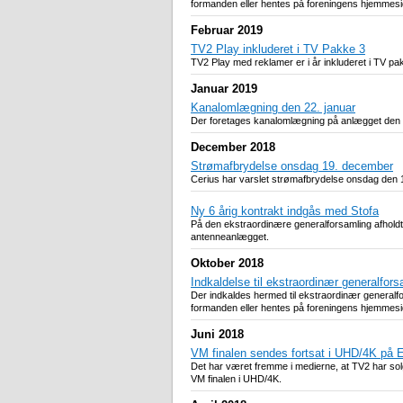
formanden eller hentes på foreningens hjemmesi
Februar 2019
TV2 Play inkluderet i TV Pakke 3
TV2 Play med reklamer er i år inkluderet i TV p
Januar 2019
Kanalomlægning den 22. januar
Der foretages kanalomlægning på anlægget den 22. j
December 2018
Strømafbrydelse onsdag 19. december
Cerius har varslet strømafbrydelse onsdag den 
Ny 6 årig kontrakt indgås med Stofa
På den ekstraordinære generalforsamling afholdt 
antenneanlægget.
Oktober 2018
Indkaldelse til ekstraordinær generalfors
Der indkaldes hermed til ekstraordinær general
formanden eller hentes på foreningens hjemmesi
Juni 2018
VM finalen sendes fortsat i UHD/4K på 
Det har været fremme i medierne, at TV2 har solg
VM finalen i UHD/4K.