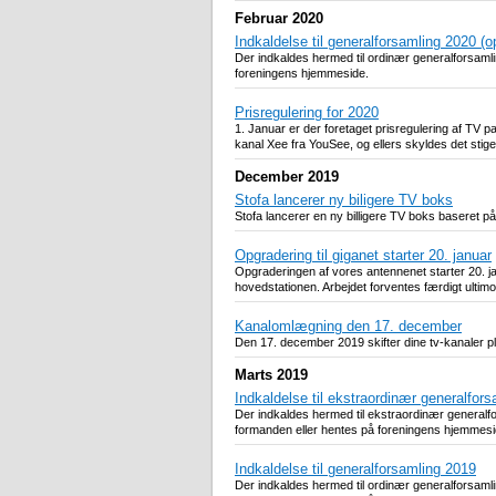
Februar 2020
Indkaldelse til generalforsamling 2020 (o
Der indkaldes hermed til ordinær generalforsam
foreningens hjemmeside.
Prisregulering for 2020
1. Januar er der foretaget prisregulering af T
kanal Xee fra YouSee, og ellers skyldes det stig
December 2019
Stofa lancerer ny biligere TV boks
Stofa lancerer en ny billigere TV boks baseret 
Opgradering til giganet starter 20. januar
Opgraderingen af vores antennenet starter 20. ja
hovedstationen. Arbejdet forventes færdigt ultim
Kanalomlægning den 17. december
Den 17. december 2019 skifter dine tv-kanaler p
Marts 2019
Indkaldelse til ekstraordinær generalfor
Der indkaldes hermed til ekstraordinær general
formanden eller hentes på foreningens hjemmesi
Indkaldelse til generalforsamling 2019
Der indkaldes hermed til ordinær generalforsam