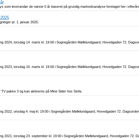
år
ys som leverandør de næste 5 år baseret på grundig markedsanalyse foretaget her i efteråre
 2025
ninger pr. 1. januar 2025.
ing 2024, torsdag 14. marts kl. 19:00 i Sognegården Møllelundgaard, Hovedgaden 72. Dagsor
ing 2023, torsdag 16. marts kl. 19:00 i Sognegården Møllelundgaard, Hovedgaden 72. Dagsor
f TV pakke 3 og kan aktiveres på Mine Sider hos Stofa.
ling 2022, onsdag 4. maj kl. 19:00 i Sognegården Møllelundgaard, Hovedgaden 72. Dagsorden 
ling 2021, torsdag 23. september kl. 19:00 i Sognegården Møllelundgaard, Hovedgaden 72. 