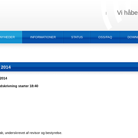
Vi håbe
NYHEDER
INFORMATIONER
STATUS
OSS/FAQ
DOWN
g 2014
 2014
ndskrivning starter 18:40
b, underskrevet af revisor og bestyrelse.