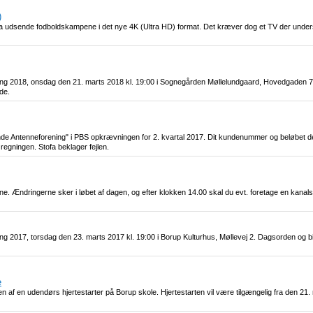
)
ofa udsende fodboldskampene i det nye 4K (Ultra HD) format. Det kræver dog et TV der unders
ling 2018, onsdag den 21. marts 2018 kl. 19:00 i Sognegården Møllelundgaard, Hovedgaden 
de.
eminde Antenneforening" i PBS opkrævningen for 2. kvartal 2017. Dit kundenummer og beløbet 
regningen. Stofa beklager fejlen.
erne. Ændringerne sker i løbet af dagen, og efter klokken 14.00 skal du evt. foretage en kana
ing 2017, torsdag den 23. marts 2017 kl. 19:00 i Borup Kulturhus, Møllevej 2. Dagsorden og b
e
en af en udendørs hjertestarter på Borup skole. Hjertestarten vil være tilgængelig fra den 