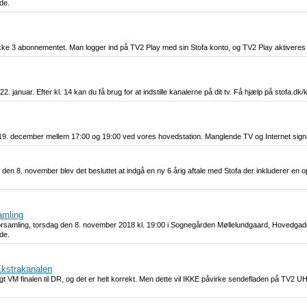
de.
akke 3 abonnementet. Man logger ind på TV2 Play med sin Stofa konto, og TV2 Play aktiveres 
anuar. Efter kl. 14 kan du få brug for at indstille kanalerne på dit tv. Få hjælp på stofa.dk/
19. december mellem 17:00 og 19:00 ved vores hovedstation. Manglende TV og Internet signa
den 8. november blev det besluttet at indgå en ny 6 årig aftale med Stofa der inkluderer en 
amling
forsamling, torsdag den 8. november 2018 kl. 19:00 i Sognegården Møllelundgaard, Hovedga
de.
Ekstrakanalen
t VM finalen til DR, og det er helt korrekt. Men dette vil IKKE påvirke sendefladen på TV2 