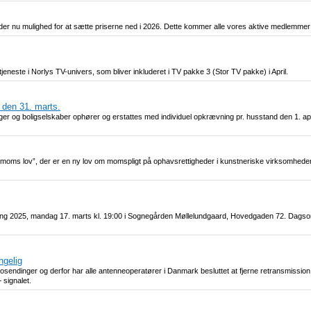
er nu mulighed for at sætte priserne ned i 2026. Dette kommer alle vores aktive medlemmer t
eneste i Norlys TV-univers, som bliver inkluderet i TV pakke 3 (Stor TV pakke) i April.
 den 31. marts.
inger og boligselskaber ophører og erstattes med individuel opkrævning pr. husstand den 1. ap
oms lov”, der er en ny lov om momspligt på ophavsrettigheder i kunstneriske virksomheder. D
ling 2025, mandag 17. marts kl. 19:00 i Sognegården Møllelundgaard, Hovedgaden 72. Dagsor
ngelig
endinger og derfor har alle antenneoperatører i Danmark besluttet at fjerne retransmission af
 signalet.