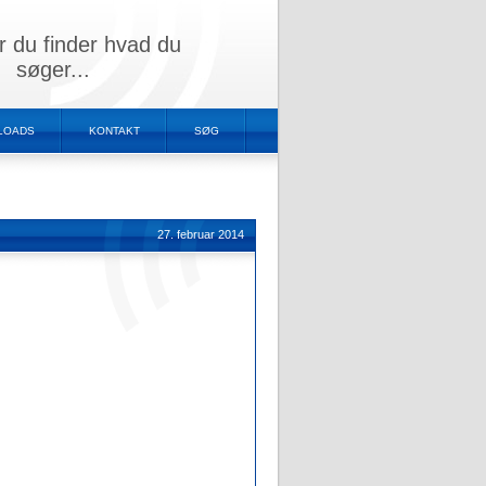
r du finder hvad du
søger...
LOADS
KONTAKT
SØG
27. februar 2014