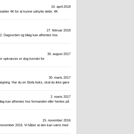
10. april 2018
tøtter 4K for at kunne udnytte dette. 4K
27. februar 2018
72. Dagsorden og bilag kan afhentes hos
30. august 2017
der opkræves er dog korrekt for
30. marts 2017
lsøgning. Har du en Stofa boks, skal du ikke gøre
2. marts 2017
ilag kan afhentes hos formanden eller hentes på
15. november 2016
21. november 2016. Vi håber at den kan være med