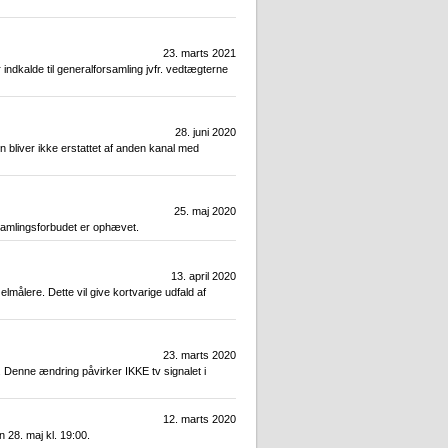
23. marts 2021
indkalde til generalforsamling jvfr. vedtægterne
28. juni 2020
n bliver ikke erstattet af anden kanal med
25. maj 2020
samlingsforbudet er ophævet.
13. april 2020
lmålere. Dette vil give kortvarige udfald af
23. marts 2020
 Denne ændring påvirker IKKE tv signalet i
12. marts 2020
 28. maj kl. 19:00.