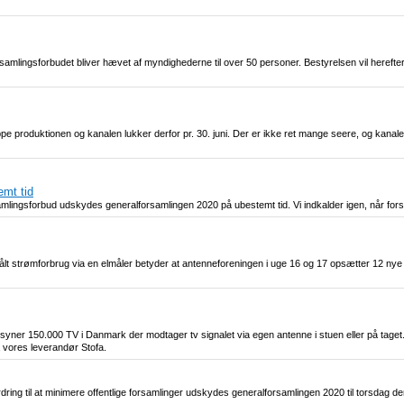
amlingsforbudet bliver hævet af myndighederne til over 50 personer. Bestyrelsen vil herefter 
pe produktionen og kanalen lukker derfor pr. 30. juni. Der er ikke ret mange seere, og kanale
mt tid
ingsforbud udskydes generalforsamlingen 2020 på ubestemt tid. Vi indkalder igen, når for
målt strømforbrug via en elmåler betyder at antenneforeningen i uge 16 og 17 opsætter 12 nye e
syner 150.000 TV i Danmark der modtager tv signalet via egen antenne i stuen eller på taget.
a vores leverandør Stofa.
g til at minimere offentlige forsamlinger udskydes generalforsamlingen 2020 til torsdag den