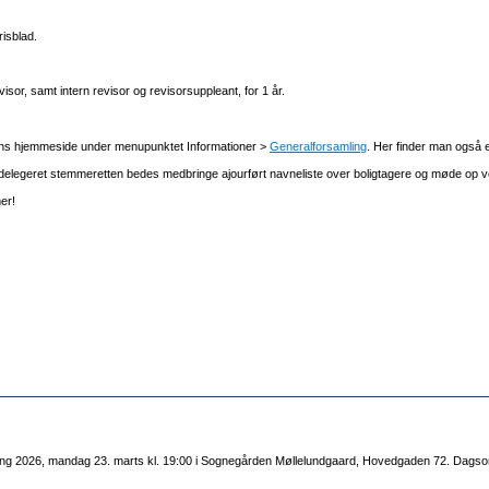
risblad.
evisor, samt intern revisor og revisorsuppleant, for 1 år.
ens hjemmeside under menupunktet Informationer >
Generalforsamling
. Her finder man også
delegeret stemmeretten bedes medbringe ajourført navneliste over boligtagere og møde op ve
er!
ling 2026, mandag 23. marts kl. 19:00 i Sognegården Møllelundgaard, Hovedgaden 72. Dagsor