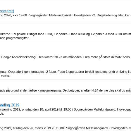
pdateret)
ling 2020, xxx 19:00 i Sognegården Møllelundgaard, Hovedgaden 72. Dagsorden og bilag kan
V pakkerne. TV pakke 1 stiger med 10 kr, TV pakke 2 med 40 kr og TV pakke 3 med 30 kr om 
ende programudgifter.
på Google Android teknologi. Den koster 30 kr. om måneden. Læs mere på stofa.dk/tv/tv-boks.
nuar. Opgraderingen foretages i 2 faser. Fase 1 opgraderer fordelingsnettet rundt omkring i 
o marts.
lads på grund af den årlige kanalomlægning. Det betyder, at efter kl.14 denne dag skal du m
samling 2019
forsamling 2019, onsdag den 10. april 2019 kl. 19:00 i Sognegården Møllelundgaard, Hovedga
de.
ling 2019, tirsdag den 26. marts 2019 kl. 19:00 i Sognegården Møllelundgaard, Hovedgaden 7