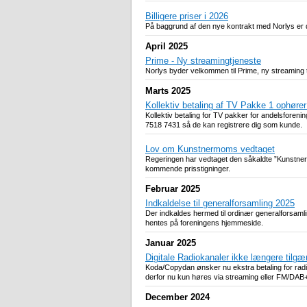
Billigere priser i 2026
På baggrund af den nye kontrakt med Norlys er d
April 2025
Prime - Ny streamingtjeneste
Norlys byder velkommen til Prime, ny streaming tj
Marts 2025
Kollektiv betaling af TV Pakke 1 ophører
Kollektiv betaling for TV pakker for andelsforen
7518 7431 så de kan registrere dig som kunde.
Lov om Kunstnermoms vedtaget
Regeringen har vedtaget den såkaldte ”Kunstnerm
kommende prisstigninger.
Februar 2025
Indkaldelse til generalforsamling 2025
Der indkaldes hermed til ordinær generalforsam
hentes på foreningens hjemmeside.
Januar 2025
Digitale Radiokanaler ikke længere tilgæ
Koda/Copydan ønsker nu ekstra betaling for radios
derfor nu kun høres via streaming eller FM/DAB+
December 2024