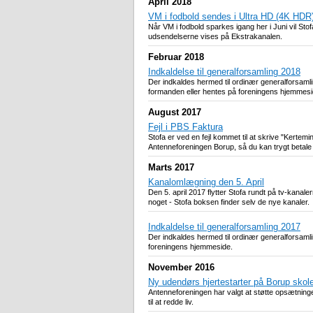
April 2018
VM i fodbold sendes i Ultra HD (4K HDR
Når VM i fodbold sparkes igang her i Juni vil St
udsendelserne vises på Ekstrakanalen.
Februar 2018
Indkaldelse til generalforsamling 2018
Der indkaldes hermed til ordinær generalforsam
formanden eller hentes på foreningens hjemmesi
August 2017
Fejl i PBS Faktura
Stofa er ved en fejl kommet til at skrive "Kert
Antenneforeningen Borup, så du kan trygt betale 
Marts 2017
Kanalomlægning den 5. April
Den 5. april 2017 flytter Stofa rundt på tv-kanal
noget - Stofa boksen finder selv de nye kanaler.
Indkaldelse til generalforsamling 2017
Der indkaldes hermed til ordinær generalforsaml
foreningens hjemmeside.
November 2016
Ny udendørs hjertestarter på Borup skol
Antenneforeningen har valgt at støtte opsætning
til at redde liv.