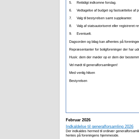
5.
Rettidigt indkomne forslag.
6.
Vedtagelse af budget og fastsættelse af p
7.
Valg til bestyrelsen samt suppleanter.
8.
Valg af statsautoriseret eller registreret r
9.
Eventuelt.
Dagsorden og bilag kan afhentes på forening
Repræsentanter for boligforeninger der har ud
Husk: dem der møder op er dem der bestemm
Vel mødt til generalforsamlingen!
Med venlig hilsen
Bestyrelsen
Februar 2026
Indkaldelse til generalforsamling 2026
Der indkaldes hermed til ordinær generalforsam
hentes på foreningens hjemmeside.