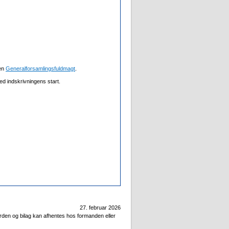
 en
Generalforsamlingsfuldmagt
.
d indskrivningens start.
27. februar 2026
den og bilag kan afhentes hos formanden eller