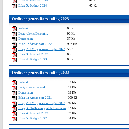
Bilag 4: Prisblad 2024
64 Kb
Bilag 5: Budget 2024
65 Kb
Ordinær generalforsamling 2023
Referat
65 Kb
Bestyrelsens Beretning
90 Kb
Dagsorden
37 Kb
Bilag 1: Årsrapport 2022
907 Kb
Bilag 2: TV og prisændringer 2023
53 Kb
Bilag 3: Prisblad 2023
63 Kb
Bilag 4: Budget 2023
65 Kb
Ordinær generalforsamling 2022
Referat
67 Kb
Bestyrelsens Beretning
41 Kb
Dagsorden
39 Kb
Bilag 1: Årsrapport 2021
900 Kb
Bilag 2: TV og prisændringer 2022
49 Kb
Bilag 3: Nedlukning af Infokanalen
33 Kb
Bilag 4: Prisblad 2022
63 Kb
Bilag 5: Budget 2022
64 Kb