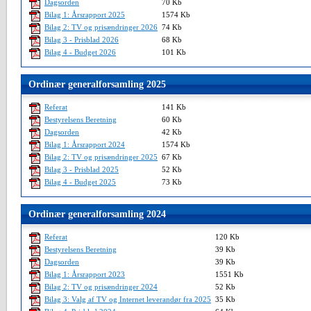
Dagsorden
70 Kb
Bilag 1: Årsrapport 2025
1574 Kb
Bilag 2: TV og prisændringer 2026
74 Kb
Bilag 3 - Prisblad 2026
68 Kb
Bilag 4 - Budget 2026
101 Kb
Ordinær generalforsamling 2025
Referat
141 Kb
Bestyrelsens Beretning
60 Kb
Dagsorden
42 Kb
Bilag 1: Årsrapport 2024
1574 Kb
Bilag 2: TV og prisændringer 2025
67 Kb
Bilag 3 - Prisblad 2025
52 Kb
Bilag 4 - Budget 2025
73 Kb
Ordinær generalforsamling 2024
Referat
120 Kb
Bestyrelsens Beretning
39 Kb
Dagsorden
39 Kb
Bilag 1: Årsrapport 2023
1551 Kb
Bilag 2: TV og prisændringer 2024
52 Kb
Bilag 3: Valg af TV og Internet leverandør fra 2025
35 Kb