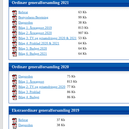
Ordinær generalforsamling 2021
Referat
63 Kb
Bestyrelsens Beretning
99 Kb
Dagsorden
38 Kb
Bilag 1: Årsrapport 2019
813 Kb
Bilag 2: Årsrapport 2020
907 Kb
Bilag 3: TV og prisændringer 2020 & 2021
53 Kb
Bilag 4: Prisblad 2020 & 2021
64 Kb
Bilag 5: Budget 2020
64 Kb
Bilag 6: Budget 2021
64 Kb
Ordinær generalforsamling 2020
Dagsorden
75 Kb
Bilag 1: Årsrapport
813 Kb
Bilag 2: TV og prisændringer 2020
77 Kb
Bilag 3: Prisblad
86 Kb
Bilag 4: Budget
86 Kb
Ekstraordinær generalforsamling 2019
Referat
37 Kb
Dagsorden
38 Kb