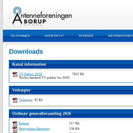
VELKOMMEN
HVEM ER VI?
NYHEDER
INFORMATIONER
Downloads
Kanal information
TV Pakker 2026
7822 Kb
Norlys standard TV pakker for 2026.
Vedtægter
Vedtægter
95 Kb
Ordinær generalforsamling 2026
Referat
117 Kb
Bestyrelsens Beretning
136 Kb