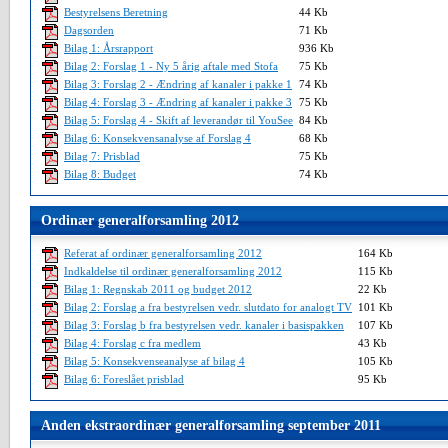
Bestyrelsens Beretning
44 Kb
Dagsorden
71 Kb
Bilag 1: Årsrapport
936 Kb
Bilag 2: Forslag 1 - Ny 5 årig aftale med Stofa
75 Kb
Bilag 3: Forslag 2 - Ændring af kanaler i pakke 1
74 Kb
Bilag 4: Forslag 3 - Ændring af kanaler i pakke 3
75 Kb
Bilag 5: Forslag 4 - Skift af leverandør til YouSee
84 Kb
Bilag 6: Konsekvensanalyse af Forslag 4
68 Kb
Bilag 7: Prisblad
75 Kb
Bilag 8: Budget
74 Kb
Ordinær generalforsamling 2012
Referat af ordinær generalforsamling 2012
164 Kb
Indkaldelse til ordinær generalforsamling 2012
115 Kb
Bilag 1: Regnskab 2011 og budget 2012
22 Kb
Bilag 2: Forslag a fra bestyrelsen vedr. slutdato for analogt TV
101 Kb
Bilag 3: Forslag b fra bestyrelsen vedr. kanaler i basispakken
107 Kb
Bilag 4: Forslag c fra medlem
43 Kb
Bilag 5: Konsekvenseanalyse af bilag 4
105 Kb
Bilag 6: Foreslået prisblad
95 Kb
Anden ekstraordinær generalforsamling september 2011