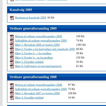
Kanalvalg 2009
Resultatet af kanalvalg 2009
64 Kb
Ordinær generalforsamling 2009
Referat af ordinær generalforsamling 2009
100 Kb
Indkaldelse til ordinær generalforsamling 2009
74 Kb
Bilag 1: Regnskab 2008 og budget 2009
1285 Kb
Bilag 2: Forslag a fra bestyrelsen vedr. kanalvalg 2009
60 Kb
Bilag 3: Forslag b – j fra medlem
59 Kb
Bilag 4: Forslag k – m fra medlem
230 Kb
Bilag 5: Foreslået prisblad
56 Kb
Bilag 6: Uddybning af programjusteringer
61 Kb
Ordinær generalforsamling 2008
Referat af ordinær generalforsamling 2008
87 Kb
Indkaldelse til ordinær generalforsamling 2008
73 Kb
Bilag 1: Regnskab 2007 og budget 2008
328 Kb
Bilag 2: Foreslået prisblad
54 Kb