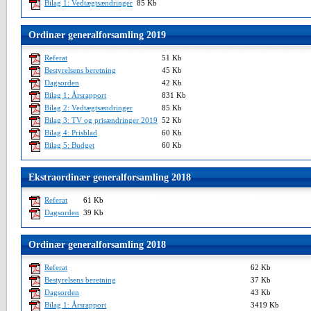
Bilag 1: Vedtægtsændringer
85 Kb
Ordinær generalforsamling 2019
Referat
51 Kb
Bestyrelsens beretning
45 Kb
Dagsorden
42 Kb
Bilag 1: Årsrapport
831 Kb
Bilag 2: Vedtægtsændringer
85 Kb
Bilag 3: TV og prisændringer 2019
52 Kb
Bilag 4: Prisblad
60 Kb
Bilag 5: Budget
60 Kb
Ekstraordinær generalforsamling 2018
Referat
61 Kb
Dagsorden
39 Kb
Ordinær generalforsamling 2018
Referat
62 Kb
Bestyrelsens beretning
37 Kb
Dagsorden
43 Kb
Bilag 1: Årsrapport
3419 Kb