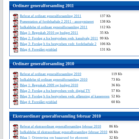
Ordinær generalforsamling 2011
Referat af ordinær generalforsamling 2011
137 Kb
Præsentation af fordelsaftale 2 2011 - anonymiseret
138 Kb
Indkaldelse til ordinær generalforsamling 2011
112 Kb
Bilag 1: Regnskab 2010 og budget 2011
35 Kb
Bilag 2: Forslag a fra bestyrelsen vedr. kanalvalg 2011
99 Kb
Bilag 3: Forslag b fra bestyrelsen vedr. fordelsaftale 2
106 Kb
Bilag 4: Foreslået prisblad
131 Kb
Ordinær generalforsamling 2010
Referat af ordinær generalforsamling 2010
119 Kb
Indkaldelse til ordinær generalforsamling 2010
73 Kb
Bilag 1: Regnskab 2009 og budget 2010
36 Kb
Bilag 2: Forslag a fra bestyrelsen vedr. digital TV
57 Kb
Bilag 3: Forslag b fra bestyrelsen vedr. aflønning af kassereren
52 Kb
Bilag 4: Foreslået prisblad
60 Kb
Ekstraordinær generalforsamling februar 2010
Referat af ekstraordinær generalforsamling februar 2010
86 Kb
Indkaldelse til ekstraordinær generalforsamling februar 2010
66 Kb
Bilag 1: Orientering om baggrund for økonomi
32 Kb