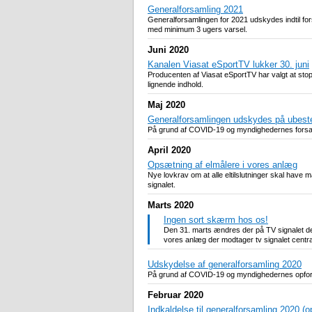
Generalforsamling 2021
Generalforsamlingen for 2021 udskydes indtil fors
med minimum 3 ugers varsel.
Juni 2020
Kanalen Viasat eSportTV lukker 30. juni
Producenten af Viasat eSportTV har valgt at stop
lignende indhold.
Maj 2020
Generalforsamlingen udskydes på ubeste
På grund af COVID-19 og myndighedernes forsaml
April 2020
Opsætning af elmålere i vores anlæg
Nye lovkrav om at alle eltilslutninger skal have 
signalet.
Marts 2020
Ingen sort skærm hos os!
Den 31. marts ændres der på TV signalet der
vores anlæg der modtager tv signalet centra
Udskydelse af generalforsamling 2020
På grund af COVID-19 og myndighedernes opfordrin
Februar 2020
Indkaldelse til generalforsamling 2020 (o