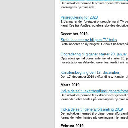
Der indkaldes hermed til ordinær generalforsam
foreningens hjemmeside.
Prisregulering for 2020
1. Januar er der foretaget prisregulering af T
kanal Xee fra YouSee, og ellers skyldes det stig
December 2019
Stofa lancerer ny biligere TV boks
Stofa lancerer en ny billigere TV boks baseret 
Opgradering til giganet starter 20. januar
Opgraderingen af vores antennenet starter 20. ja
hovedstationen. Arbejdet forventes færdigt ultim
Kanalomlægning den 17. december
Den 17. december 2019 skifter dine tv-kanaler p
Marts 2019
Indkaldelse til ekstraordinær generalfor
Der indkaldes hermed til ekstraordinær general
formanden eller hentes på foreningens hjemmesi
Indkaldelse til generalforsamling 2019
Der indkaldes hermed til ordinær generalforsam
formanden eller hentes på foreningens hjemmesi
Februar 2019