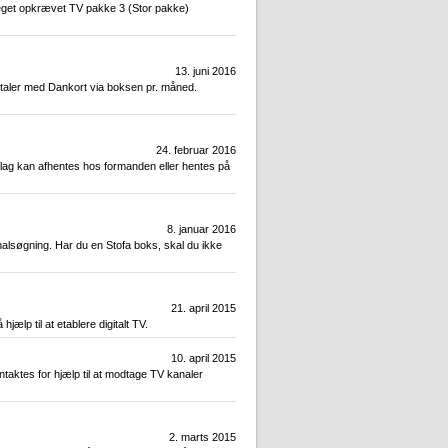
meget opkrævet TV pakke 3 (Stor pakke)
13. juni 2016
betaler med Dankort via boksen pr. måned.
24. februar 2016
ilag kan afhentes hos formanden eller hentes på
8. januar 2016
analsøgning. Har du en Stofa boks, skal du ikke
21. april 2015
lp til at etablere digitalt TV.
10. april 2015
ntaktes for hjælp til at modtage TV kanaler
2. marts 2015