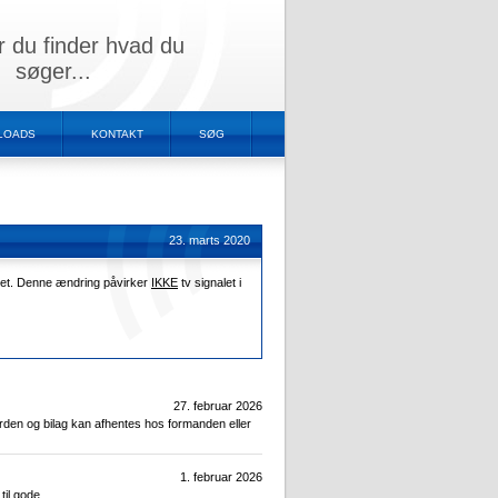
r du finder hvad du
søger...
LOADS
KONTAKT
SØG
23. marts 2020
aget. Denne ændring påvirker
IKKE
tv signalet i
27. februar 2026
den og bilag kan afhentes hos formanden eller
1. februar 2026
il gode.