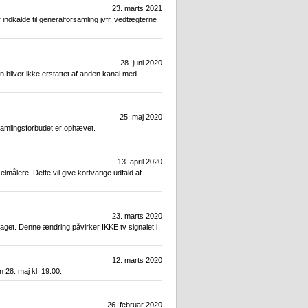
23. marts 2021
indkalde til generalforsamling jvfr. vedtægterne
28. juni 2020
n bliver ikke erstattet af anden kanal med
25. maj 2020
samlingsforbudet er ophævet.
13. april 2020
lmålere. Dette vil give kortvarige udfald af
23. marts 2020
aget. Denne ændring påvirker IKKE tv signalet i
12. marts 2020
 28. maj kl. 19:00.
26. februar 2020