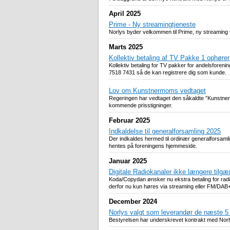
April 2025
Prime - Ny streamingtjeneste
Norlys byder velkommen til Prime, ny streaming tj
Marts 2025
Kollektiv betaling af TV Pakke 1 ophører
Kollektiv betaling for TV pakker for andelsforen
7518 7431 så de kan registrere dig som kunde.
Lov om Kunstnermoms vedtaget
Regeringen har vedtaget den såkaldte ”Kunstnerm
kommende prisstigninger.
Februar 2025
Indkaldelse til generalforsamling 2025
Der indkaldes hermed til ordinær generalforsam
hentes på foreningens hjemmeside.
Januar 2025
Digitale Radiokanaler ikke længere tilgæ
Koda/Copydan ønsker nu ekstra betaling for radios
derfor nu kun høres via streaming eller FM/DAB+
December 2024
Norlys valgt som leverandør de næste 5 
Bestyrelsen har underskrevet kontrakt med Norl