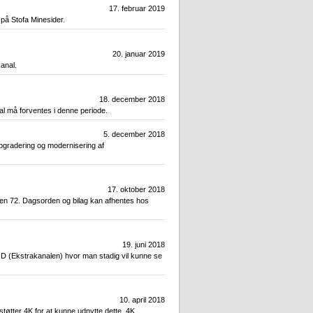
17. februar 2019
på Stofa Minesider.
20. januar 2019
kanal.
18. december 2018
l må forventes i denne periode.
5. december 2018
opgradering og modernisering af
17. oktober 2018
den 72. Dagsorden og bilag kan afhentes hos
19. juni 2018
UHD (Ekstrakanalen) hvor man stadig vil kunne se
10. april 2018
tøtter 4K for at kunne udnytte dette. 4K