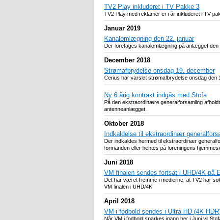
TV2 Play inkluderet i TV Pakke 3
TV2 Play med reklamer er i år inkluderet i TV p
Januar 2019
Kanalomlægning den 22. januar
Der foretages kanalomlægning på anlægget den 22. j
December 2018
Strømafbrydelse onsdag 19. december
Cerius har varslet strømafbrydelse onsdag den 
Ny 6 årig kontrakt indgås med Stofa
På den ekstraordinære generalforsamling afholdt 
antenneanlægget.
Oktober 2018
Indkaldelse til ekstraordinær generalfors
Der indkaldes hermed til ekstraordinær general
formanden eller hentes på foreningens hjemmesi
Juni 2018
VM finalen sendes fortsat i UHD/4K på 
Det har været fremme i medierne, at TV2 har solg
VM finalen i UHD/4K.
April 2018
VM i fodbold sendes i Ultra HD (4K HDR
Når VM i fodbold sparkes igang her i Juni vil St