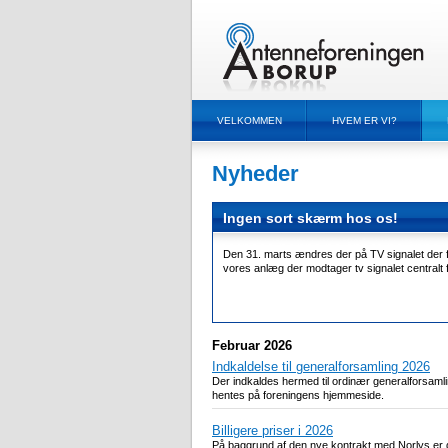
VELKOMMEN
HVEM ER VI?
Nyheder
Ingen sort skærm hos os!
Den 31. marts ændres der på TV signalet der f
vores anlæg der modtager tv signalet centralt 
Februar 2026
Indkaldelse til generalforsamling 2026
Der indkaldes hermed til ordinær generalforsam
hentes på foreningens hjemmeside.
Billigere priser i 2026
På baggrund af den nye kontrakt med Norlys er d