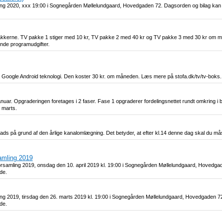
ling 2020, xxx 19:00 i Sognegården Møllelundgaard, Hovedgaden 72. Dagsorden og bilag kan
V pakkerne. TV pakke 1 stiger med 10 kr, TV pakke 2 med 40 kr og TV pakke 3 med 30 kr om 
ende programudgifter.
på Google Android teknologi. Den koster 30 kr. om måneden. Læs mere på stofa.dk/tv/tv-boks.
nuar. Opgraderingen foretages i 2 faser. Fase 1 opgraderer fordelingsnettet rundt omkring i 
o marts.
lads på grund af den årlige kanalomlægning. Det betyder, at efter kl.14 denne dag skal du m
samling 2019
forsamling 2019, onsdag den 10. april 2019 kl. 19:00 i Sognegården Møllelundgaard, Hovedga
de.
ling 2019, tirsdag den 26. marts 2019 kl. 19:00 i Sognegården Møllelundgaard, Hovedgaden 7
de.