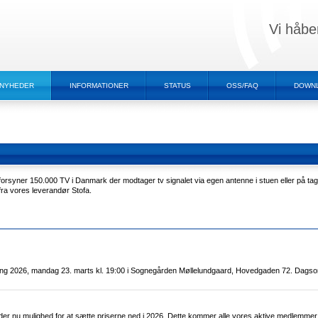
Vi håbe
NYHEDER
INFORMATIONER
STATUS
OSS/FAQ
DOWN
orsyner 150.000 TV i Danmark der modtager tv signalet via egen antenne i stuen eller på t
fra vores leverandør Stofa.
ling 2026, mandag 23. marts kl. 19:00 i Sognegården Møllelundgaard, Hovedgaden 72. Dagsor
er nu mulighed for at sætte priserne ned i 2026. Dette kommer alle vores aktive medlemmer t