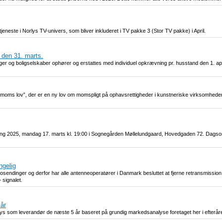
eneste i Norlys TV-univers, som bliver inkluderet i TV pakke 3 (Stor TV pakke) i April.
 den 31. marts.
inger og boligselskaber ophører og erstattes med individuel opkrævning pr. husstand den 1. ap
oms lov”, der er en ny lov om momspligt på ophavsrettigheder i kunstneriske virksomheder. D
ling 2025, mandag 17. marts kl. 19:00 i Sognegården Møllelundgaard, Hovedgaden 72. Dagsor
ngelig
endinger og derfor har alle antenneoperatører i Danmark besluttet at fjerne retransmission af
 signalet.
år
ys som leverandør de næste 5 år baseret på grundig markedsanalyse foretaget her i efteråre