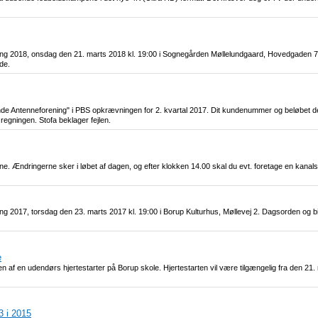
ling 2018, onsdag den 21. marts 2018 kl. 19:00 i Sognegården Møllelundgaard, Hovedgaden 
de.
eminde Antenneforening" i PBS opkrævningen for 2. kvartal 2017. Dit kundenummer og beløbet 
regningen. Stofa beklager fejlen.
erne. Ændringerne sker i løbet af dagen, og efter klokken 14.00 skal du evt. foretage en kana
ing 2017, torsdag den 23. marts 2017 kl. 19:00 i Borup Kulturhus, Møllevej 2. Dagsorden og b
e
en af en udendørs hjertestarter på Borup skole. Hjertestarten vil være tilgængelig fra den 
3 i 2015