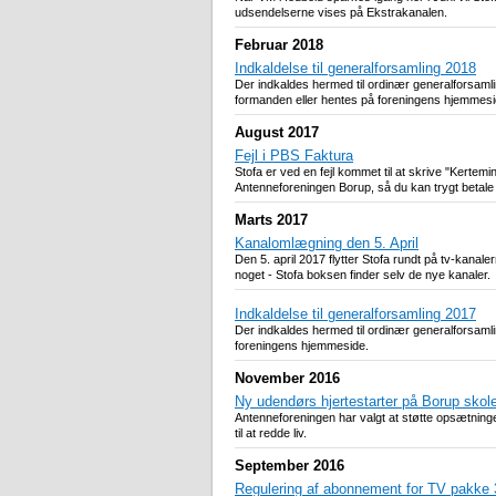
udsendelserne vises på Ekstrakanalen.
Februar 2018
Indkaldelse til generalforsamling 2018
Der indkaldes hermed til ordinær generalforsam
formanden eller hentes på foreningens hjemmesi
August 2017
Fejl i PBS Faktura
Stofa er ved en fejl kommet til at skrive "Kert
Antenneforeningen Borup, så du kan trygt betale 
Marts 2017
Kanalomlægning den 5. April
Den 5. april 2017 flytter Stofa rundt på tv-kanal
noget - Stofa boksen finder selv de nye kanaler.
Indkaldelse til generalforsamling 2017
Der indkaldes hermed til ordinær generalforsaml
foreningens hjemmeside.
November 2016
Ny udendørs hjertestarter på Borup skol
Antenneforeningen har valgt at støtte opsætning
til at redde liv.
September 2016
Regulering af abonnement for TV pakke 