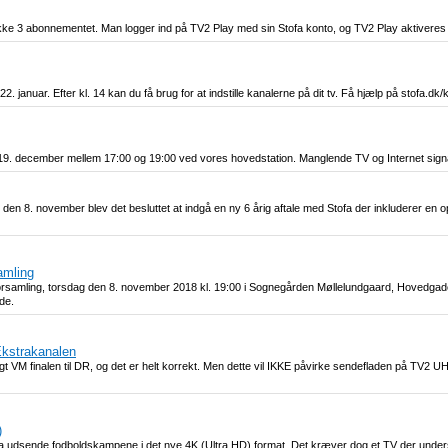
akke 3 abonnementet. Man logger ind på TV2 Play med sin Stofa konto, og TV2 Play aktiveres 
anuar. Efter kl. 14 kan du få brug for at indstille kanalerne på dit tv. Få hjælp på stofa.dk/
19. december mellem 17:00 og 19:00 ved vores hovedstation. Manglende TV og Internet signa
den 8. november blev det besluttet at indgå en ny 6 årig aftale med Stofa der inkluderer en 
amling
forsamling, torsdag den 8. november 2018 kl. 19:00 i Sognegården Møllelundgaard, Hovedga
de.
Ekstrakanalen
t VM finalen til DR, og det er helt korrekt. Men dette vil IKKE påvirke sendefladen på TV2 
)
ofa udsende fodboldskampene i det nye 4K (Ultra HD) format. Det kræver dog et TV der unders