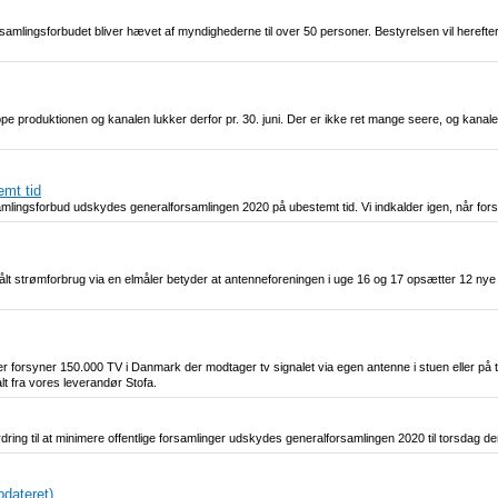
amlingsforbudet bliver hævet af myndighederne til over 50 personer. Bestyrelsen vil herefter 
pe produktionen og kanalen lukker derfor pr. 30. juni. Der er ikke ret mange seere, og kanale
mt tid
ingsforbud udskydes generalforsamlingen 2020 på ubestemt tid. Vi indkalder igen, når for
målt strømforbrug via en elmåler betyder at antenneforeningen i uge 16 og 17 opsætter 12 nye e
 forsyner 150.000 TV i Danmark der modtager tv signalet via egen antenne i stuen eller på t
lt fra vores leverandør Stofa.
g til at minimere offentlige forsamlinger udskydes generalforsamlingen 2020 til torsdag den
pdateret)