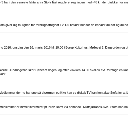
3 har i den seneste faktura fra Stofa fået reguleret regningen med -48 kr. der dækker for 
 som giver dig mulighed for forbrugsafregnet TV. Du betaler kun for de kanaler du ser og du 
ing 2016, onsdag den 16. marts 2016 kl. 19:00 i Borup Kulturhus, Møllevej 2. Dagsorden og b
nalerne. Ændringerne sker i løbet af dagen, og efter klokken 14.00 skal du evt. foretage en k
aler.
dlemmer der nu har sne på skærmen og ikke kan se digitalt TV kan kontakte Stofa for at få hjæ
 medlemmer er blevet informeret pr. brev, samt via annonce i Midtsjællands Avis. Stofa kan ko