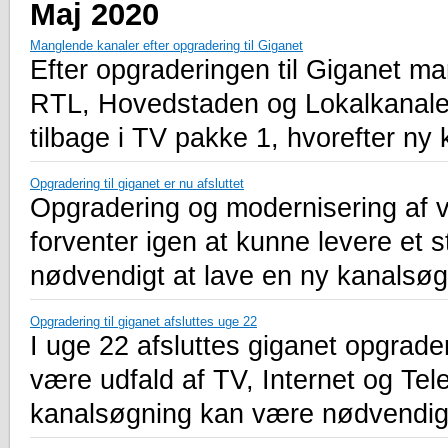
Maj 2020
Manglende kanaler efter opgradering til Giganet
Efter opgraderingen til Giganet m
RTL, Hovedstaden og Lokalkanalen.
tilbage i TV pakke 1, hvorefter ny
Opgradering til giganet er nu afsluttet
Opgradering og modernisering af vo
forventer igen at kunne levere et s
nødvendigt at lave en ny kanalsøg
Opgradering til giganet afsluttes uge 22
I uge 22 afsluttes giganet opgrade
være udfald af TV, Internet og Tel
kanalsøgning kan være nødvendig 