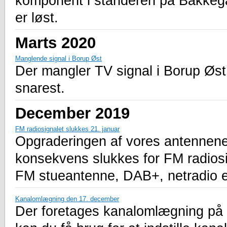
komponent i standeren på Bakkegår
er løst.
Marts 2020
Manglende signal i Borup Øst
Der mangler TV signal i Borup Øst.
snarest.
December 2019
FM radiosignalet slukkes 21. januar
Opgraderingen af vores antennen
konsekvens slukkes for FM radiosig
FM stueantenne, DAB+, netradio el
Kanalomlægning den 17. december
Der foretages kanalomlægning på 