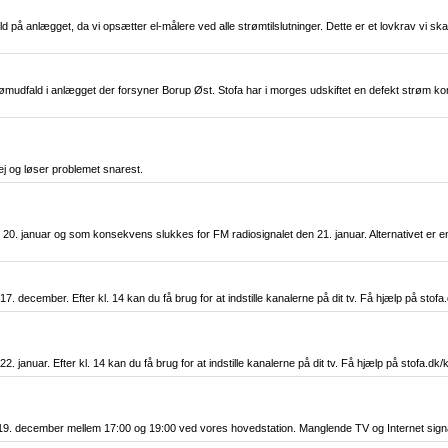
 på anlægget, da vi opsætter el-målere ved alle strømtilslutninger. Dette er et lovkrav vi skal 
rømudfald i anlægget der forsyner Borup Øst. Stofa har i morges udskiftet en defekt strøm k
ej og løser problemet snarest.
. januar og som konsekvens slukkes for FM radiosignalet den 21. januar. Alternativet er e
december. Efter kl. 14 kan du få brug for at indstille kanalerne på dit tv. Få hjælp på stofa.
anuar. Efter kl. 14 kan du få brug for at indstille kanalerne på dit tv. Få hjælp på stofa.dk/
19. december mellem 17:00 og 19:00 ved vores hovedstation. Manglende TV og Internet signa