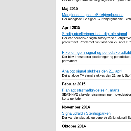
Der foretages kanalomlægning den 12. januar ind
Maj 2015
Manglende signal i Ærtebjerghusene
Der manglede TV signal i Ærtebjerghusene. Stofa bl
April 2015
Stadig pixelleringer i det digitale signal
Der var periodiske signal forstyrrelser udtrykt ve
problemnet. Problemet blev løst den 27. april 13:
Pixelleringer i signal og periodiske udfald
Der blev konstateret pixelleringer og periodiske 
permanent.
Analogt signal slukkes den 21. april
Det analoge TV signal slukkes den 21. april. Sto
Februar 2015
Planlagt strømafbrydelse 4. marts
SEAS-NVE afbryder strømmen nær hovedstationen On
korte perioder.
November 2014
Signaludfald i Stenhøjparken
Der var signaludfald og generelt dårligt signal i 
Oktober 2014