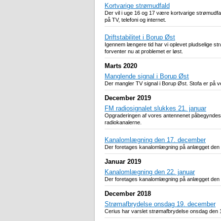
Kortvarige strømudfald
Der vil i uge 16 og 17 være kortvarige strømudfald
på TV, telefoni og internet.
Driftstabilitet i Borup Øst
Igennem længere tid har vi oplevet pludselige st
forventer nu at problemet er løst.
Marts 2020
Manglende signal i Borup Øst
Der mangler TV signal i Borup Øst. Stofa er på v
December 2019
FM radiosignalet slukkes 21. januar
Opgraderingen af vores antennenet påbegyndes 20
radiokanalerne.
Kanalomlægning den 17. december
Der foretages kanalomlægning på anlægget den 17. 
Januar 2019
Kanalomlægning den 22. januar
Der foretages kanalomlægning på anlægget den 22. j
December 2018
Strømafbrydelse onsdag 19. december
Cerius har varslet strømafbrydelse onsdag den 