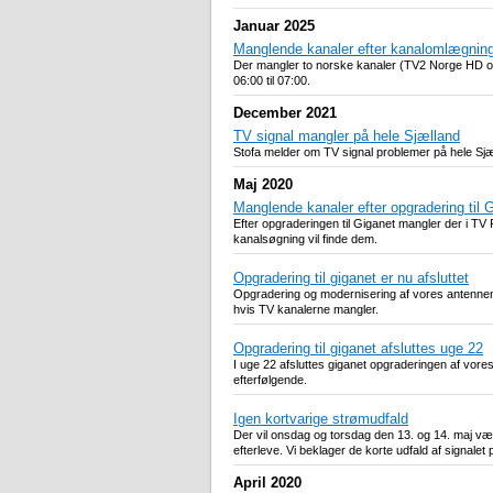
Januar 2025
Manglende kanaler efter kanalomlægnin
Der mangler to norske kanaler (TV2 Norge HD og 
06:00 til 07:00.
December 2021
TV signal mangler på hele Sjælland
Stofa melder om TV signal problemer på hele Sjæll
Maj 2020
Manglende kanaler efter opgradering til 
Efter opgraderingen til Giganet mangler der i T
kanalsøgning vil finde dem.
Opgradering til giganet er nu afsluttet
Opgradering og modernisering af vores antennenet
hvis TV kanalerne mangler.
Opgradering til giganet afsluttes uge 22
I uge 22 afsluttes giganet opgraderingen af vor
efterfølgende.
Igen kortvarige strømudfald
Der vil onsdag og torsdag den 13. og 14. maj være
efterleve. Vi beklager de korte udfald af signalet 
April 2020