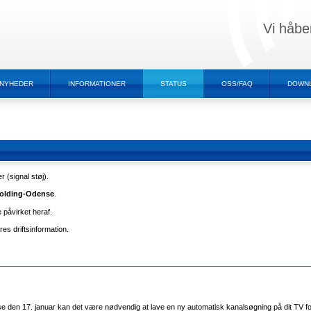
Vi håbe
NYHEDER
INFORMATIONER
STATUS
OSS/FAQ
DOWN
 (signal støj).
Kolding-Odense
.
 påvirket heraf.
es driftsinformation.
e den 17. januar kan det være nødvendig at lave en ny automatisk kanalsøgning på dit TV for 