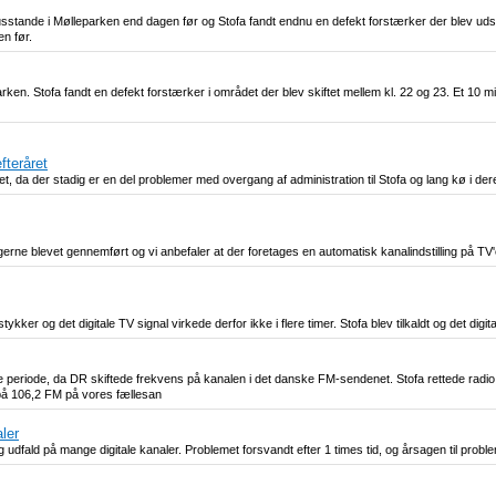
sstande i Mølleparken end dagen før og Stofa fandt endnu en defekt forstærker der blev udski
en før.
ken. Stofa fandt en defekt forstærker i området der blev skiftet mellem kl. 22 og 23. Et 10 mi
fteråret
året, da der stadig er en del problemer med overgang af administration til Stofa og lang kø i d
e blevet gennemført og vi anbefaler at der foretages en automatisk kanalindstilling på TV'
kker og det digitale TV signal virkede derfor ikke i flere timer. Stofa blev tilkaldt og det digit
re periode, da DR skiftede frekvens på kanalen i det danske FM-sendenet. Stofa rettede radio
 på 106,2 FM på vores fællesan
ler
og udfald på mange digitale kanaler. Problemet forsvandt efter 1 times tid, og årsagen til prob