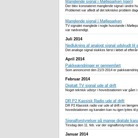
Manglende signal i Mølleparken (igen)
Der blev konstateret manglende signal i andre hu
Problemet var afledt af det tekniske problem dag
Manglende signal i Mølleparken
TV signalet manglede i nogle husstande i Møllepar
var nødvendigt.
Juli 2014
Nedlukning af analogt signal udskudt til e
Det analoge signal slukkes først i løbet af efter
April 2014
Pakkeændringer er gennemført
Som annonceret den 21/3-2014 er pakkeændringern
Februar 2014
Digitalt TV signal ude af drift
Noget teknisk udstyr i hovedstationen var gået i sty
DR P2 Kassisk Radio ude af drift
DR P2 Klassisk radio var ude af drift i en længe
hovedstationen og kanalen kan nu igen lyttes til
Signalforstyrelser på mange digitale kana
Tirsdag den 11. feb. var der signalforstyrrelser 
Januar 2014