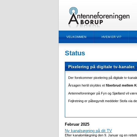
VELKOMMEN
HVEM ER VI?
Status
Pixelering på digitale tv-kanaler.
Der forekommer pixelering på digitale tv-kanaler
Årsagen hertil skyldes et
fiberbrud mellem 
Antenneforeninger på Fyn og Sjælland vil være
Fejlretning er påbegyndt meddeler Stofa via der
Februar 2025
Ny kanalsøgning på dit TV
Efter kanalomlægning den 9. Januar og en rettels