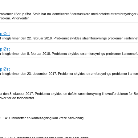
blemer i Borup Øst. Stofa har nu identificeret 3 forstærkere med defekte strømforsyninger d
roblem. Vi forventer
up Øst
 Øst i nogle timer den 22. februar 2018. Problemet skyldes strømforsynings problemer i antennef
up Øst
 Øst i nogle timer den 8. februar 2018. Problemet skyldes strømforsynings problemer i antennefo
up Øst
 Øst i nogle timer den 23. december 2017. Problemet skyldes strømforsynings problemer i anten
t den 8. oktober 2017. Problemet skyldes en defekt strømforsyning i hovedfordeleren for Bo
over for de fodboldinter
 kl. 14:00 hvorefter en kanalsøgning kan være nødvendig.