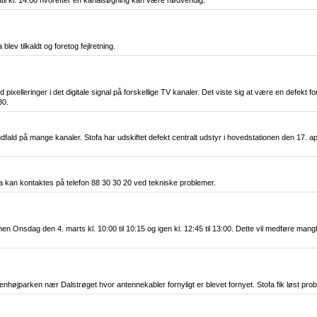
til kl. 14:00 hvorefter en kanalsøgning kan være nødvendig.
ev tilkaldt og foretog fejlretning.
d pixelleringer i det digitale signal på forskellige TV kanaler. Det viste sig at være en defekt
30.
udfald på mange kanaler. Stofa har udskiftet defekt centralt udstyr i hovedstationen den 17. a
fa kan kontaktes på telefon 88 30 30 20 ved tekniske problemer.
sdag den 4. marts kl. 10:00 til 10:15 og igen kl. 12:45 til 13:00. Dette vil medføre manglen
Stenhøjparken nær Dalstrøget hvor antennekabler fornyligt er blevet fornyet. Stofa fik løst pro