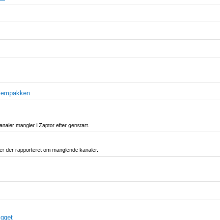
ellempakken
aler mangler i Zaptor efter genstart.
er der rapporteret om manglende kanaler.
ægget