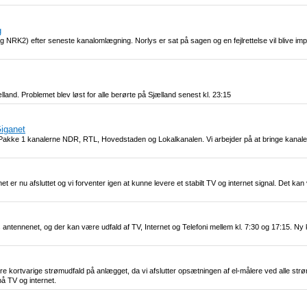
g
NRK2) efter seneste kanalomlægning. Norlys er sat på sagen og en fejlrettelse vil blive imp
and. Problemet blev løst for alle berørte på Sjælland senest kl. 23:15
Giganet
V Pakke 1 kanalerne NDR, RTL, Hovedstaden og Lokalkanalen. Vi arbejder på at bringe kanaler
 er nu afsluttet og vi forventer igen at kunne levere et stabilt TV og internet signal. Det k
es antennenet, og der kan være udfald af TV, Internet og Telefoni mellem kl. 7:30 og 17:15. 
 kortvarige strømudfald på anlægget, da vi afslutter opsætningen af el-målere ved alle strømti
på TV og internet.