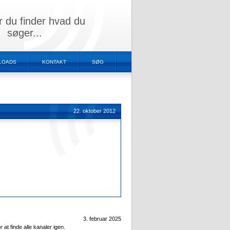
r du finder hvad du
søger...
LOADS
KONTAKT
SØG
22. oktober 2012
3. februar 2025
at finde alle kanaler igen.