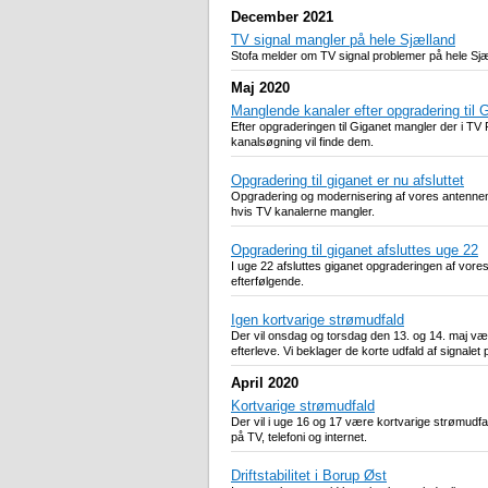
December 2021
TV signal mangler på hele Sjælland
Stofa melder om TV signal problemer på hele Sjæll
Maj 2020
Manglende kanaler efter opgradering til 
Efter opgraderingen til Giganet mangler der i T
kanalsøgning vil finde dem.
Opgradering til giganet er nu afsluttet
Opgradering og modernisering af vores antennenet
hvis TV kanalerne mangler.
Opgradering til giganet afsluttes uge 22
I uge 22 afsluttes giganet opgraderingen af vor
efterfølgende.
Igen kortvarige strømudfald
Der vil onsdag og torsdag den 13. og 14. maj være
efterleve. Vi beklager de korte udfald af signalet 
April 2020
Kortvarige strømudfald
Der vil i uge 16 og 17 være kortvarige strømudfald
på TV, telefoni og internet.
Driftstabilitet i Borup Øst