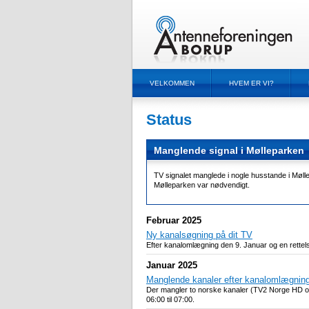
VELKOMMEN
HVEM ER VI?
Status
Manglende signal i Mølleparken
TV signalet manglede i nogle husstande i Møllep
Mølleparken var nødvendigt.
Februar 2025
Ny kanalsøgning på dit TV
Efter kanalomlægning den 9. Januar og en rettels
Januar 2025
Manglende kanaler efter kanalomlægnin
Der mangler to norske kanaler (TV2 Norge HD og 
06:00 til 07:00.