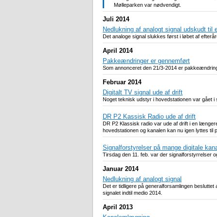
Mølleparken var nødvendigt.
Juli 2014
Nedlukning af analogt signal udskudt til e
Det analoge signal slukkes først i løbet af efter
April 2014
Pakkeændringer er gennemført
Som annonceret den 21/3-2014 er pakkeændringern
Februar 2014
Digitalt TV signal ude af drift
Noget teknisk udstyr i hovedstationen var gået i sty
DR P2 Kassisk Radio ude af drift
DR P2 Klassisk radio var ude af drift i en længe
hovedstationen og kanalen kan nu igen lyttes til
Signalforstyrelser på mange digitale kana
Tirsdag den 11. feb. var der signalforstyrrelser 
Januar 2014
Nedlukning af analogt signal
Det er tidligere på generalforsamlingen besluttet 
signalet indtil medio 2014.
April 2013