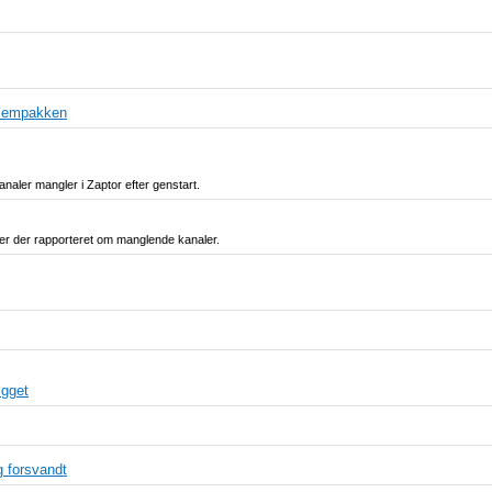
ellempakken
aler mangler i Zaptor efter genstart.
er der rapporteret om manglende kanaler.
ægget
g forsvandt