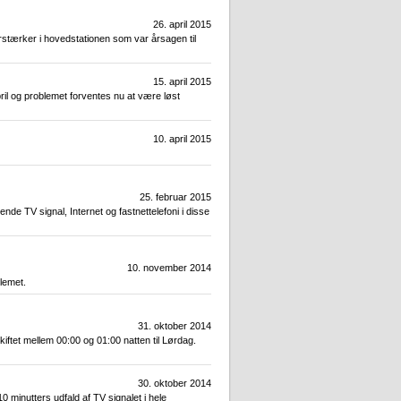
26. april 2015
 forstærker i hovedstationen som var årsagen til
15. april 2015
pril og problemet forventes nu at være løst
10. april 2015
25. februar 2015
de TV signal, Internet og fastnettelefoni i disse
10. november 2014
blemet.
31. oktober 2014
ftet mellem 00:00 og 01:00 natten til Lørdag.
30. oktober 2014
0 minutters udfald af TV signalet i hele