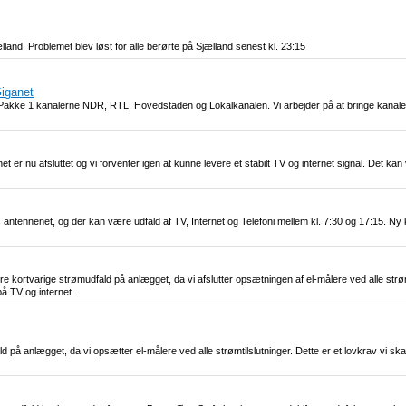
and. Problemet blev løst for alle berørte på Sjælland senest kl. 23:15
Giganet
V Pakke 1 kanalerne NDR, RTL, Hovedstaden og Lokalkanalen. Vi arbejder på at bringe kanaler
 er nu afsluttet og vi forventer igen at kunne levere et stabilt TV og internet signal. Det k
es antennenet, og der kan være udfald af TV, Internet og Telefoni mellem kl. 7:30 og 17:15. 
 kortvarige strømudfald på anlægget, da vi afslutter opsætningen af el-målere ved alle strømti
på TV og internet.
 på anlægget, da vi opsætter el-målere ved alle strømtilslutninger. Dette er et lovkrav vi skal 