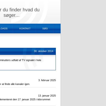
r du finder hvad du
søger...
LOADS
KONTAKT
SØG
30. oktober 2014
inutters udfald af TV signalet i hele
3. februar 2025
at finde alle kanaler igen.
13. januar 2025
lementeret den 17. januar 2025 i tidsrummet