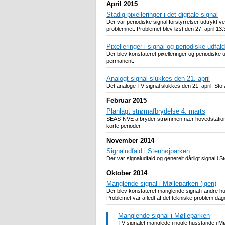
April 2015
Stadig pixelleringer i det digitale signal
Der var periodiske signal forstyrrelser udtrykt ve
problemnet. Problemet blev løst den 27. april 13:
Pixelleringer i signal og periodiske udfald
Der blev konstateret pixelleringer og periodiske 
permanent.
Analogt signal slukkes den 21. april
Det analoge TV signal slukkes den 21. april. Sto
Februar 2015
Planlagt strømafbrydelse 4. marts
SEAS-NVE afbryder strømmen nær hovedstationen On
korte perioder.
November 2014
Signaludfald i Stenhøjparken
Der var signaludfald og generelt dårligt signal i 
Oktober 2014
Manglende signal i Mølleparken (igen)
Der blev konstateret manglende signal i andre hu
Problemet var afledt af det tekniske problem dag
Manglende signal i Mølleparken
TV signalet manglede i nogle husstande i Møll