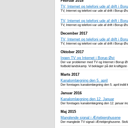
Februar 2018
TV, Internet og telefoni ude af drift i Bor
TV, Internet og telefoni var ude af drift i Borup
TV, Internet og telefoni ude af drift i Bor
TV, Internet og telefoni var ude af drift i Borup
December 2017
TV, Internet og telefoni ude af drift i Bor
TV, Internet og telefoni var ude af drift i Borup
Oktober 2017
Ingen TV og Internet i Borup Øst
Der var problemer med TV og Internet i Borup Øs
fodbold landskamp. Vi beklager på det kraftigste 
Marts 2017
Kanalomlægning den 5. april
Der foretages kanalomlægning den 5. april indtil
Januar 2016
Kanalomlægning den 12. Januar
Der foretages kanalomlægning den 12. januar ind
Maj 2015
Manglende signal i Ærtebjerghusene
Der manglede TV signal i Ærtebjerghusene. Stofa bl