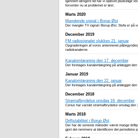
Igennem længere tid har vi oplevet pludselige st
forventer nu at problemet er løst.
Marts 2020
Manglende signal i Borup Øst
Der mangler TV signal i Borup Øst. Stofa er på v
December 2019
FM radiosignalet slukkes 21. januar
Opgraderingen af vores antennenet påbegyndes 20
radiokanalerne.
Kanalomlægning den 17. december
Der foretages kanalomlægning på anlægget den 17. 
Januar 2019
Kanalomlægning den 22. januar
Der foretages kanalomlægning på anlægget den 22. j
December 2018
Strømafbrydelse onsdag 19. december
Cerius har varslet strømafbrydelse onsdag den 
Marts 2018
Driftstabilitet i Borup Øst
Der har de seneste måneder været mange driftpro
gjort det nemmere at identificere det periodiske p