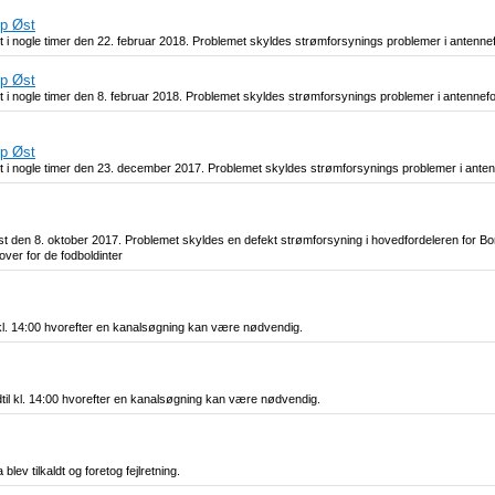
up Øst
 Øst i nogle timer den 22. februar 2018. Problemet skyldes strømforsynings problemer i antennef
up Øst
 Øst i nogle timer den 8. februar 2018. Problemet skyldes strømforsynings problemer i antennefo
up Øst
 Øst i nogle timer den 23. december 2017. Problemet skyldes strømforsynings problemer i anten
t den 8. oktober 2017. Problemet skyldes en defekt strømforsyning i hovedfordeleren for Bo
over for de fodboldinter
 kl. 14:00 hvorefter en kanalsøgning kan være nødvendig.
til kl. 14:00 hvorefter en kanalsøgning kan være nødvendig.
ev tilkaldt og foretog fejlretning.