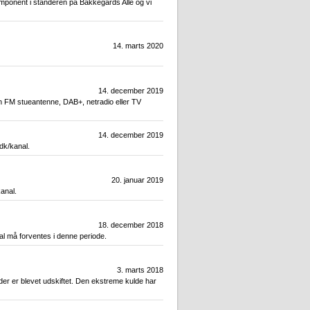
omponent i standeren på Bakkegårds Alle og vi
14. marts 2020
14. december 2019
n FM stueantenne, DAB+, netradio eller TV
14. december 2019
dk/kanal.
20. januar 2019
kanal.
18. december 2018
l må forventes i denne periode.
3. marts 2018
er er blevet udskiftet. Den ekstreme kulde har