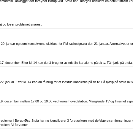
rømudfald i anlægget der forsyner Borup Øst. Stofa har i morges udskiftet en defekt strøm k
ej og løser problemet snarest.
. januar og som konsekvens slukkes for FM radiosignalet den 21. januar. Alternativet er e
december. Efter kl. 14 kan du få brug for at indstille kanalerne på dit tv. Få hjælp på stofa.
anuar. Efter kl. 14 kan du få brug for at indstille kanalerne på dit tv. Få hjælp på stofa.dk/
19. december mellem 17:00 og 19:00 ved vores hovedstation. Manglende TV og Internet signa
blemer i Borup Øst. Stofa har nu identificeret 3 forstærkere med defekte strømforsyninger d
roblem. Vi forventer