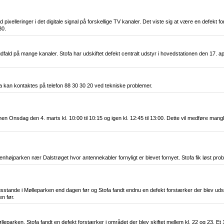
d pixelleringer i det digitale signal på forskellige TV kanaler. Det viste sig at være en defekt
30.
udfald på mange kanaler. Stofa har udskiftet defekt centralt udstyr i hovedstationen den 17. a
fa kan kontaktes på telefon 88 30 30 20 ved tekniske problemer.
sdag den 4. marts kl. 10:00 til 10:15 og igen kl. 12:45 til 13:00. Dette vil medføre manglen
Stenhøjparken nær Dalstrøget hvor antennekabler fornyligt er blevet fornyet. Stofa fik løst pro
sstande i Mølleparken end dagen før og Stofa fandt endnu en defekt forstærker der blev udski
en før.
eparken. Stofa fandt en defekt forstærker i området der blev skiftet mellem kl. 22 og 23. Et 1