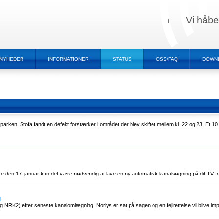
Vi håbe
NYHEDER
INFORMATIONER
STATUS
OSS/FAQ
DOWN
arken. Stofa fandt en defekt forstærker i området der blev skiftet mellem kl. 22 og 23. Et 10 m
e den 17. januar kan det være nødvendig at lave en ny automatisk kanalsøgning på dit TV for 
g
NRK2) efter seneste kanalomlægning. Norlys er sat på sagen og en fejlrettelse vil blive imp