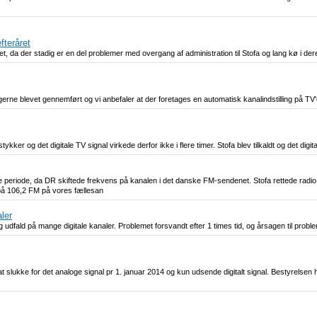
fteråret
året, da der stadig er en del problemer med overgang af administration til Stofa og lang kø i d
e blevet gennemført og vi anbefaler at der foretages en automatisk kanalindstilling på TV'
kker og det digitale TV signal virkede derfor ikke i flere timer. Stofa blev tilkaldt og det digit
re periode, da DR skiftede frekvens på kanalen i det danske FM-sendenet. Stofa rettede radio
 på 106,2 FM på vores fællesan
ler
og udfald på mange digitale kanaler. Problemet forsvandt efter 1 times tid, og årsagen til prob
at slukke for det analoge signal pr 1. januar 2014 og kun udsende digitalt signal. Bestyrelsen h