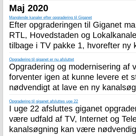
Maj 2020
Manglende kanaler efter opgradering til Giganet
Efter opgraderingen til Giganet m
RTL, Hovedstaden og Lokalkanalen.
tilbage i TV pakke 1, hvorefter ny
Opgradering til giganet er nu afsluttet
Opgradering og modernisering af vo
forventer igen at kunne levere et s
nødvendigt at lave en ny kanalsøg
Opgradering til giganet afsluttes uge 22
I uge 22 afsluttes giganet opgrade
være udfald af TV, Internet og Tel
kanalsøgning kan være nødvendig 