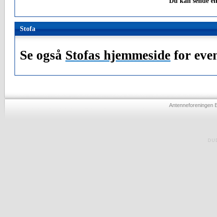
Du kan sende en
Stofa
Se også
Stofas hjemmeside
for even
Antenneforeningen 
DU