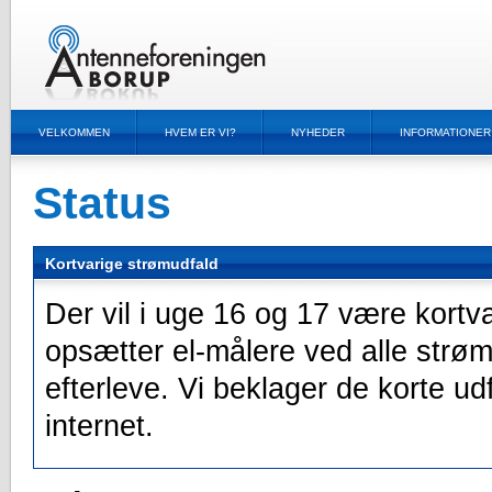
VELKOMMEN
HVEM ER VI?
NYHEDER
INFORMATIONER
Status
Kortvarige strømudfald
Der vil i uge 16 og 17 være kortv
opsætter el-målere ved alle strømti
efterleve. Vi beklager de korte udf
internet.