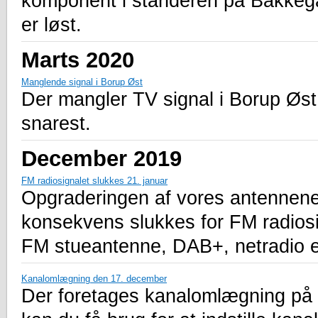
komponent i standeren på Bakkegår
er løst.
Marts 2020
Manglende signal i Borup Øst
Der mangler TV signal i Borup Øst.
snarest.
December 2019
FM radiosignalet slukkes 21. januar
Opgraderingen af vores antennen
konsekvens slukkes for FM radiosig
FM stueantenne, DAB+, netradio el
Kanalomlægning den 17. december
Der foretages kanalomlægning på 