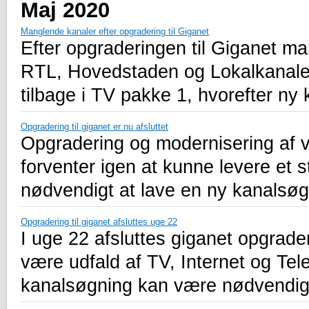
Maj 2020
Manglende kanaler efter opgradering til Giganet
Efter opgraderingen til Giganet m
RTL, Hovedstaden og Lokalkanalen.
tilbage i TV pakke 1, hvorefter ny
Opgradering til giganet er nu afsluttet
Opgradering og modernisering af vo
forventer igen at kunne levere et s
nødvendigt at lave en ny kanalsøg
Opgradering til giganet afsluttes uge 22
I uge 22 afsluttes giganet opgrade
være udfald af TV, Internet og Tel
kanalsøgning kan være nødvendig 