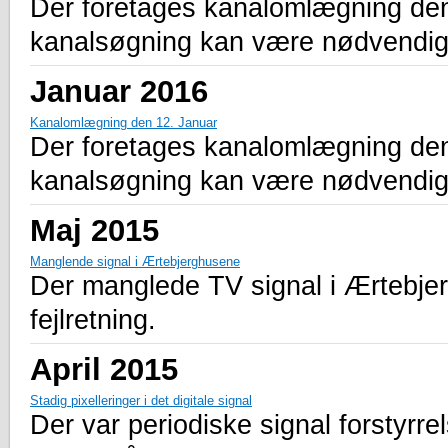
Der foretages kanalomlægning den 5.
kanalsøgning kan være nødvendig
Januar 2016
Kanalomlægning den 12. Januar
Der foretages kanalomlægning den 1
kanalsøgning kan være nødvendig
Maj 2015
Manglende signal i Ærtebjerghusene
Der manglede TV signal i Ærtebjerg
fejlretning.
April 2015
Stadig pixelleringer i det digitale signal
Der var periodiske signal forstyrrel